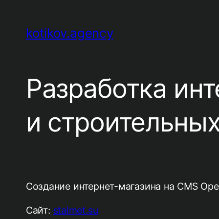
Перейти
к
kotikov.agency
содержимому
Разработка инт
и строительны
Создание интернет-магазина на CMS Ope
Сайт:
stalmet.su